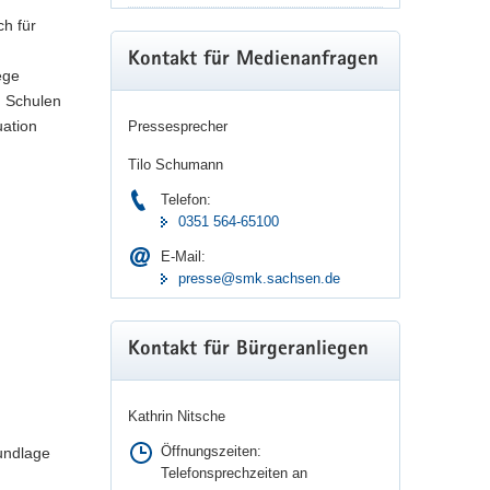
ch für
Kontakt für Medienanfragen
ege
n Schulen
uation
Pressesprecher
Tilo Schumann
Telefon:
0351 564-65100
E-Mail:
presse@smk.sachsen.de
lle des Kultusministeriums herausgegeben und an
stellt werden.
Kontakt für Bürgeranliegen
Kathrin Nitsche
Öffnungszeiten:
undlage
Telefonsprechzeiten an