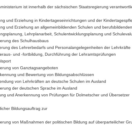
ministerium ist innerhalb der sächsischen Staatsregierung verantwortli
ung und Erziehung in Kindertageseinrichtungen und der Kindertagespfl
ung und Erziehung an allgemeinbildenden Schulen und berufsbildende
ungsplanung, Lehrplanarbeit, Schulentwicklungsplanung und Schuleval
erung des Schulhausbaus
erung des Lehrerbedarfs und Personalangelegenheiten der Lehrkräfte
eraus- und -fortbildung, Durchführung der Lehramtsprüfungen
schrift KLASSE
lsport
erung von Ganztagsangeboten
agazin für Schule in Sachsen
kennung und Bewertung von Bildungsabschlüssen
endung von Lehrkräften an deutsche Schulen im Ausland
itschrift KLASSE wird in unregelmäßigen Abständen von der Presseste
erung der deutschen Sprache im Ausland
n versandt. Einzelexemplare können über die Publikationsdatenbank be
ung und Anerkennung von Prüfungen für Dolmetscher und Übersetzer
ersicht der Ausgaben
licher Bildungsauftrag zur
erung von Maßnahmen der politischen Bildung auf überparteilicher Gr