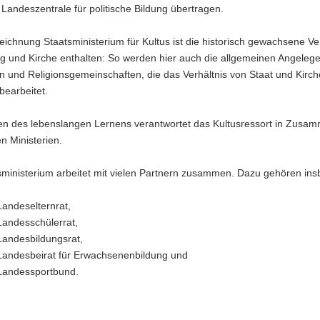
Landeszentrale für politische Bildung übertragen.
eichnung Staatsministerium für Kultus ist die historisch gewachsene V
ng und Kirche enthalten: So werden hier auch die allgemeinen Angeleg
n und Religionsgemeinschaften, die das Verhältnis von Staat und Kirch
 bearbeitet.
n des lebenslangen Lernens verantwortet das Kultusressort in Zusam
n Ministerien.
sministerium arbeitet mit vielen Partnern zusammen. Dazu gehören in
Landeselternrat,
Landesschülerrat,
Landesbildungsrat,
Landesbeirat für Erwachsenenbildung und
Landessportbund.