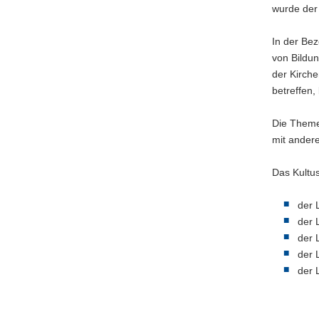
wurde der 
In der Bez
von Bildu
der Kirche
betreffen,
Die Theme
mit andere
Das Kultu
der 
der 
der 
der 
der 