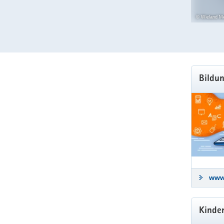
© Wieland M
Hauptinhal
Bildu
www
Kinde