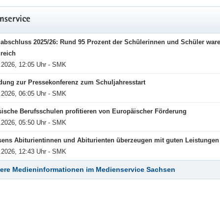
nservice
iebliches Gesundheitsmanagement
abschluss 2025/26: Rund 95 Prozent der Schülerinnen und Schüler war
fentlichen Schulen im Freistaat Sachsen
greich
.2026, 12:05 Uhr - SMK
undheit der Lehrkräfte ist ein maßgeblicher Indikator für gutes Lehre
dung zur Pressekonferenz zum Schuljahresstart
sundheit der Lehrkräfte
.2026, 06:05 Uhr - SMK
ische Berufsschulen profitieren von Europäischer Förderung
.2026, 05:50 Uhr - SMK
ens Abiturientinnen und Abiturienten überzeugen mit guten Leistungen
.2026, 12:43 Uhr - SMK
ere Medieninformationen im Medienservice Sachsen