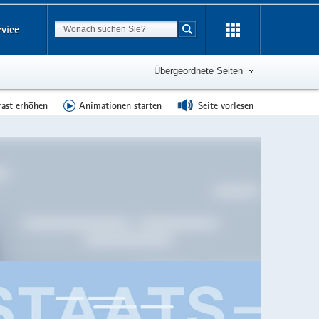
Suchbegriff
rvice
Suche starten
Übergeordnete Seiten
rast erhöhen
Animationen starten
Seite vorlesen