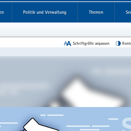
reifende
en
Politik und Verwaltung
Themen
Se
Schriftgröße anpassen
Kont
en
leinstieg
lthemen