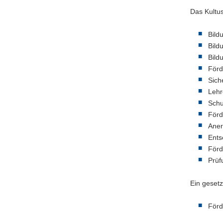
Das Kultus
Bild
Bild
Bild
Förd
Sich
Lehr
Zeit
Schu
Förd
Das M
Aner
Ents
Die Ze
Förd
Schule
Prüf
Üb
Ein gesetz
Förd