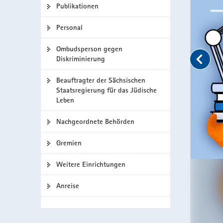
Publikationen
Gesundheit der Lehrkräfte
Ausgaben
a
Gesundhei
v
Personal
der
i
Lehrkräfte
g
Ombudsperson gegen
a
Diskriminierung
t
i
Beauftragter der Sächsischen
Staatsregierung für das Jüdische
o
Leben
n
Nachgeordnete Behörden
Gremien
Weitere Einrichtungen
Anreise