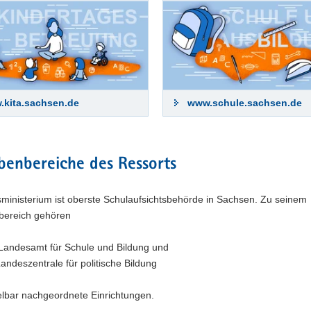
tegiepapier »Bildungsland Sachsen 2030« ve
ebnisse aus der öffentlichen Beratung sowie weiterer Konsultationen e
chsischen Staatsministeriums für Kultus und des Landesamtes für Schu
.kita.sachsen.de
www.schule.sachsen.de
inalen Strategiepapier entwickelt.
sere finale Strategie
benbereiche des Ressorts
ministerium ist oberste Schulaufsichtsbehörde in Sachsen. Zu seinem
bereich gehören
Landesamt für Schule und Bildung und
Landeszentrale für politische Bildung
telbar nachgeordnete Einrichtungen.