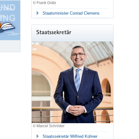
© Frank Grätz
Staatsminister Conrad Clemens
röffentlicht
Staatssekretär
twa mit Schulleitungen, Schulträgern oder innerhalb
le und Bildung wurden durch die Projektgruppe zu
© Marcel Schröder
Staatssekretär Wilfried Kühner