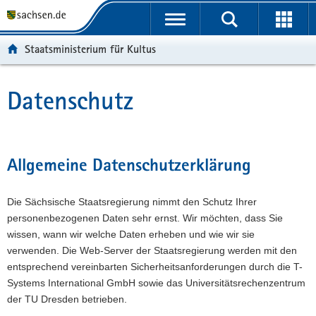
P
P
H
F
o
o
a
o
r
r
u
o
Staatsministerium für Kultus
t
t
p
t
a
a
t
e
l
l
i
r
Datenschutz
Hauptinhalt
ü
n
n
-
b
a
h
B
e
v
a
e
r
i
l
r
Allgemeine Datenschutzerklärung
g
g
t
e
r
a
i
Die Sächsische Staatsregierung nimmt den Schutz Ihrer
e
t
c
personenbezogenen Daten sehr ernst. Wir möchten, dass Sie
i
i
h
wissen, wann wir welche Daten erheben und wie wir sie
f
o
verwenden. Die Web-Server der Staatsregierung werden mit den
e
n
entsprechend vereinbarten Sicherheitsanforderungen durch die T-
n
Systems International GmbH sowie das Universitätsrechenzentrum
d
der TU Dresden betrieben.
e
N