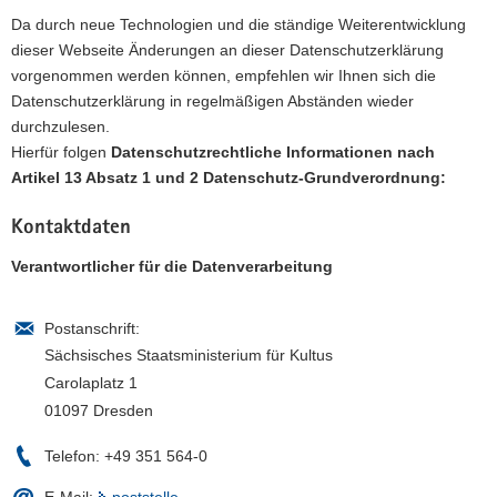
Da durch neue Technologien und die ständige Weiterentwicklung
a
dieser Webseite Änderungen an dieser Datenschutzerklärung
v
vorgenommen werden können, empfehlen wir Ihnen sich die
i
Datenschutzerklärung in regelmäßigen Abständen wieder
g
durchzulesen.
a
Hierfür folgen
Datenschutzrechtliche Informationen nach
t
Artikel 13 Absatz 1 und 2 Datenschutz-Grundverordnung:
i
o
Kontaktdaten
n
Verantwortlicher für die Datenverarbeitung
Postanschrift:
Sächsisches Staatsministerium für Kultus
Carolaplatz 1
01097 Dresden
Telefon:
+49 351 564-0