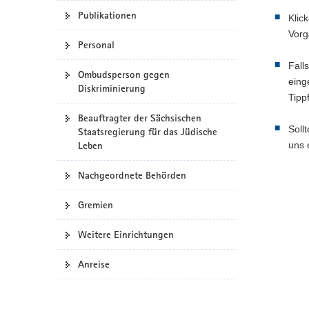
Publikationen
a
Klic
v
Vorg
Personal
i
g
Fall
Ombudsperson gegen
a
eing
Diskriminierung
t
Tippf
i
Beauftragter der Sächsischen
o
Soll
Staatsregierung für das Jüdische
n
Leben
uns 
Nachgeordnete Behörden
Gremien
Weitere Einrichtungen
Anreise